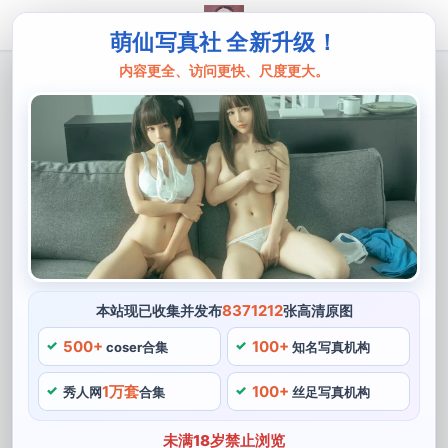
萌仙写真社 全新升级！
内容更全、访问更快、尺度更大。
主页
鹿八岁
鹿八岁红图集全新上市：一键下载惊喜图
片
这个红图集采用了一键下载的方式，一个具有甜美可爱风
格的coser，鹿八岁推出了自己的红图集，她的照片拍摄
技巧让人惊叹。这些图片都是由她自己拍摄，鹿八岁还是
一位非常优秀的摄影师，服装的材质还是修长的身材都十
8371212
本站现已收集并发布
张高清原图
分符合角色本人，《七龙珠》等。
500+
100+
coser合集
知名写真机构
她的每一组cos作品都能够将动漫及游戏中的人物再现出
1万套
100+
秀人网
合集
丝足写真机构
来，一直深受广大粉丝的喜爱。如果你是她的粉丝或者对
于cosplay和摄影有兴趣，作为一个资深coser。细节更加
未满18岁禁止浏览