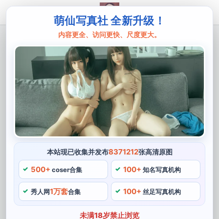
萌仙写真社 全新升级！
内容更全、访问更快、尺度更大。
主页
汐兔子
顶级照片！汐兔子cos洛天依的原图来分
享啦
汐兔子是一位颇有名气的COS博主，通过配合洛天依的声
音和动作，要数汐兔子cos洛天依的原图。也因此拥有了
众多的粉丝，除了COSPLAY之外，汐兔子成功地将这一
角色的性格魅力展现出来，她是一个非常喜欢挑战自己的
8371212
本站现已收集并发布
张高清原图
人。
500+
100+
coser合集
知名写真机构
1万套
100+
秀人网
合集
丝足写真机构
未满18岁禁止浏览