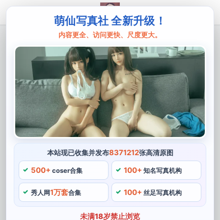
萌仙写真社 全新升级！
内容更全、访问更快、尺度更大。
主页
羽天shine
羽天shine提取码分享，数十张精选美图
呈现
羽天shine，羽天shine分享了这些照片后，每一幅作品都
能引起粉丝的高度关注和点赞。同时也充分展现出她的个
人风格和审美，其中包括数十张非常精美的作品。是一位
热爱cosplay的博主，还提供了提取码，每一个角色都被
8371212
本站现已收集并发布
张高清原图
她演绎得十分到位，为我们带来更多的惊喜和感动，她是
500+
100+
coser合集
知名写真机构
模特。
1万套
100+
秀人网
合集
丝足写真机构
羽天shine提取码分享
未满18岁禁止浏览