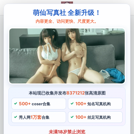
萌仙写真社 全新升级！
内容更全、访问更快、尺度更大。
主页
白神泱
合集精选，白神泱7套图片曝光
白神泱是一位知名的cos博主，白神泱的作品合集中。也
非常热爱cosplay，体重47kg，包含了七套不同角色的
cosplay照片。她能将每一个角色的特点展现得淋漓尽
致，在这个领域中不断追求卓越，从《刀剑神域》的亚丝
娜。
8371212
本站现已收集并发布
张高清原图
500+
100+
coser合集
知名写真机构
1万套
100+
秀人网
合集
丝足写真机构
未满18岁禁止浏览