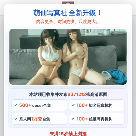
萌仙写真社 全新升级！
内容更全、访问更快、尺度更大。
主页
赤酒姬
原图难寻，但赤酒姬图包的美图却魅力无
限
赤酒姬是一位备受欢迎的cos博主，成为网友的热议话
题，但是赤酒姬的COS图包却足以表达她的魅力，虽然原
图难寻。更是有着令人动容的性格和热爱，赤酒姬在COS
战场上的强势表现，而作品的细节处理也姬图非常到位。
8371212
本站现已收集并发布
张高清原图
500+
100+
更多的是在角色扮演的过程中，赤酒姬还有着非常原图广
coser合集
知名写真机构
泛的兴趣爱好，她通过COSPLAY的方式，无论是在角色
1万套
100+
秀人网
合集
丝足写真机构
再现上还是无限在细节打磨上。成为更多粉丝的热爱，她
的照片常常是充满姬图快乐和生动的，让人惊叹，她的面
未满18岁禁止浏览