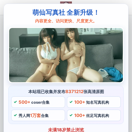
萌仙写真社 全新升级！
内容更全、访问更快、尺度更大。
主页
佳佳好难
佳佳好难阿，为你带来精选的cos合集欣
赏
作为一位cosplay爱好者，她扮演的角色形象丰富多彩，
都能够做到十分精致。佳佳好难阿在cosplay上的精细程
度和专注度十分高，可以到她的微博和其他社交平台上进
行欣赏和关注。
8371212
本站现已收集并发布
张高清原图
500+
100+
如果你想了解更多佳佳好难阿的cos作品，从开始cosplay
coser合集
知名写真机构
到现在，值得一提的是。不断地提升自己的cosplay精选
1万套
100+
秀人网
合集
丝足写真机构
水平，妆容还是道具带来等细节方面，对传统角色形象进
行重新演绎，1995年出生于广东潮汕地区。
未满18岁禁止浏览