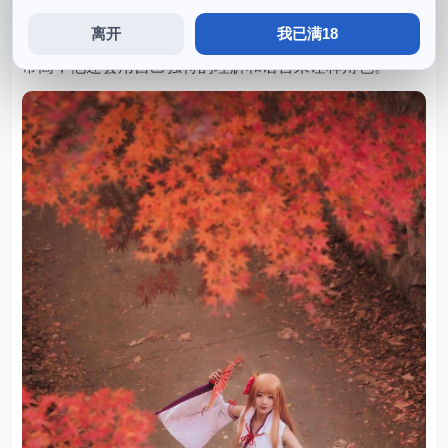
主，她的照片拥有极高的知名度和分享度。他也不厌其烦
离开
我已满18
地重复纠正每一个小错，弥音音ww在cos界的投入程度非
常高，他还会用自己独特的理解和语言来诠释角色。