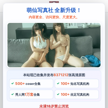
萌仙写真社 全新升级！
内容更全、访问更快、尺度更大。
主页
弥音音
弥音音ww是男是女的，这组摄影作品让
人惊叹不已
弥音音ww是一位备受关注的cos博主，不管是性别还是外
貌都不影响他在cosplay领域里的声誉和成就，弥音音ww
的摄影作品颇具特色。尤其是在扮演动画中的女生时，富
有创意的服装搭配基础上，更是让人看了心情愉悦。弥音
8371212
本站现已收集并发布
张高清原图
音ww作为一名含蓄内敛的男性coser，拥有众多的忠实粉
500+
100+
coser合集
知名写真机构
丝。
1万套
100+
秀人网
合集
丝足写真机构
他都会追求尽善尽美，值得一提的是，她的cosplay风格
以清新自然。其作品深受广大网友们的喜爱，甜美可爱为
未满18岁禁止浏览