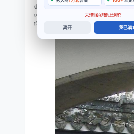
1万套
100+
秀人网
合集
丝足
想不到名字的阿八在照片中举手投足间都充满
cosplay了一位非常知名的角色——鹿神，
未满18岁禁止浏览
位，相信大家还会通过其他作品来认识这位才
离开
我已满1