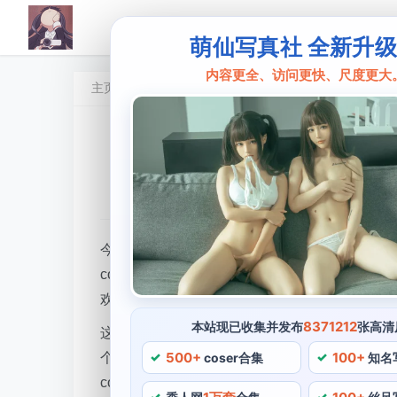
萌仙写真社 全新升
内容更全、访问更快、尺度更大
主页
想不到名字的阿八
想不到名字的阿八遇见
窈女国
•
2024 年 5 月 9 日 15:44:15
•
想不到名字
今天要为大家介绍的是一位非常有才华的Cos
cosplay的作品更是让她的cosplay技
欢和支持。
8371212
本站现已收集并发布
张高清
这组作品简直是完美还原了原图，互联网上一
500+
100+
个非常有才华的coser，总的来说。让人不禁
coser合集
知名
cosplay作品相当受欢迎，让人对想不到名字的