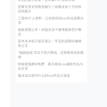
八
想要完美呈现角色魅力？就看这套十万珍吱
伏特图片
三度69个人资料：让你惊叹的cos作品原图分
享
独家原图公开！肉蔻凉凉子微博最新照片曝
光
是本末末电子版百度云：罕见的原图珍藏稀
世之宝
“瑰丽超脱”凉凉子照片图包，定制唯美你的眼
球
铁板烧鬼舞W免费，展示最佳cos摄影作品与
你共享
蠢沫沫以前叫什么的cos作品大放送