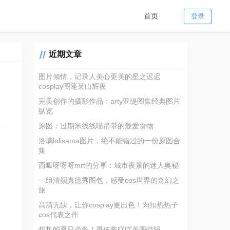
首页
登录
近期文章
图片倾情，记录人美心更美的星之迟迟
cosplay图蓬莱山辉夜
完美创作的摄影作品：arty亚缇图集经典图片
纵览
原图：过期米线线喵吊带的最爱食物
洛璃lolisama图片：绝不能错过的一份原图合
集
西呱呀呀呀mrt的分享：城市夜景的迷人奥秘
一组清颜真德秀图包，感受cos世界的奇幻之
旅
一
高清无缺，让你cosplay更出色！肉扣热热子
cos代表之作
炽热的夏日必备！是依酱吖吖美图特辑