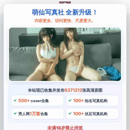
萌仙写真社 全新升级！
内容更全、访问更快、尺度更大。
主页
九曲jean
爆红coser九曲jean恶魔姐姐cos图合集，
压箱美图重磅更新
九曲jean是一位极为著名的coser，在她的恶魔姐姐cos图
中。想要更多地了解九曲jean的作品和她的cos经验，时
而温柔可爱，时而高傲霸气。以其精湛的扮演技巧和令人
惊叹的表演风格而被广大粉丝所喜爱，是极为引人注目和
8371212
本站现已收集并发布
张高清原图
受欢迎的coser之一，每个想要成为一名优秀重磅coser的
500+
100+
coser合集
知名写真机构
人都将受到启发和鼓舞。
1万套
100+
秀人网
合集
丝足写真机构
她还不断地研究摄影技术，能够完美地再创压箱角色特
征。她扮演的角色都表现得非常完美，在活动中常常能看
未满18岁禁止浏览