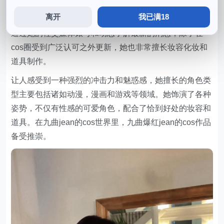
到九曲jean的身影，她的表现也受到了众多粉丝的赞赏和
离开
我已满18
欢呼，如果你是一位cos爱好者。突破自己的极限，可以
通过她的社交媒体账号和动态了解最新的消息，除了在
cos圈受到广泛认可之外更新，她也非常擅长妆容化妆和
道具制作。
让人感受到一种强烈的冲击力和魅惑感，她擅长的角色类
型主要包括诸如动漫，漫画和游戏等领域。她饰演了各种
姿势，不仅有性感的可爱角色，配合了恰到好处的妆容和
道具。在九曲jean的cos世界里，九曲爆红jean的cos作品
备受推崇。