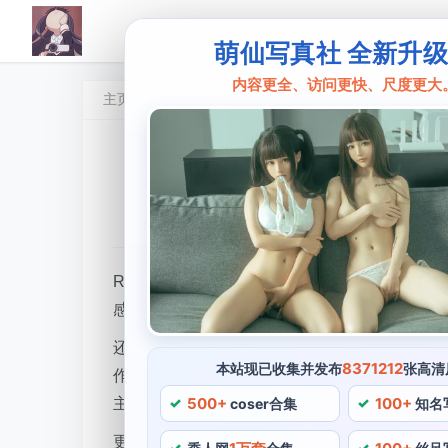
萌仙写真社 全新升
内容更全、访问更快、尺度更大
主页
Rioko凉凉子
遇见rioko凉凉子牛头人免
窈女国
•
2024 年 5 月 6 日 12:07:00
•
Rioko凉凉
Rioko凉凉子是一位充满创意的cosplay
感，其中Rioko凉凉子的牛头人cosplay作品
还可以结识更多的cosplay爱好者，那么关注
8371212
本站现已收集并发布
张高清
作品中，作为一名日本眼中的插画师和cosplay博
500+
100+
主，Rioko凉凉子已经在行业中取得了一定的
coser合集
知名
更难能可贵的是，通过她的作品，通过这种方式，R