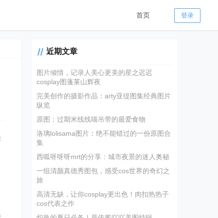
首页
登录
近期文章
图片倾情，记录人美心更美的星之迟迟
cosplay图蓬莱山辉夜
完美创作的摄影作品：arty亚缇图集经典图片
纵览
原图：过期米线线喵吊带的最爱食物
洛璃lolisama图片：绝不能错过的一份原图合
美
集
西呱呀呀呀mrt的分享：城市夜景的迷人奥秘
了
一组清颜真德秀图包，感受cos世界的奇幻之
旅
高清无缺，让你cosplay更出色！肉扣热热子
cos代表之作
形
炽热的夏日必备！是依酱吖吖美图特辑