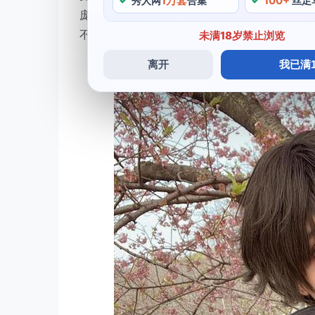
1万套
100+
秀人网
合集
丝足
庞大，我们可以感受到cosplay的多样性和魅
不仅可以提高自己的水平。
未满18岁禁止浏览
离开
我已满1