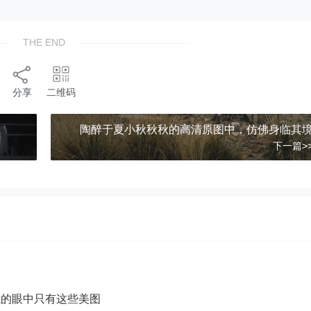
THE END
分享
二维码
。
陶醉于夏小秋秋秋的高清原图中，仿佛身临其
下一篇>
y，我的眼中只有这些美图