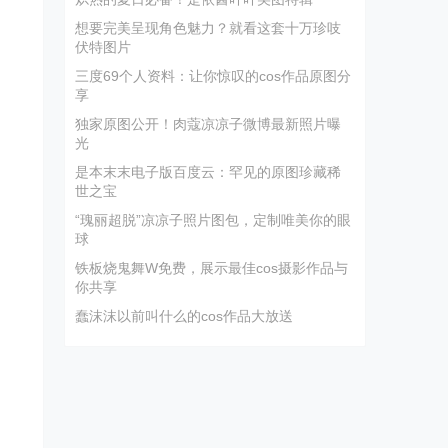
想要完美呈现角色魅力？就看这套十万珍吱
伏特图片
三度69个人资料：让你惊叹的cos作品原图分
享
独家原图公开！肉蔻凉凉子微博最新照片曝
光
是本末末电子版百度云：罕见的原图珍藏稀
世之宝
“瑰丽超脱”凉凉子照片图包，定制唯美你的眼
球
铁板烧鬼舞W免费，展示最佳cos摄影作品与
你共享
蠢沫沫以前叫什么的cos作品大放送